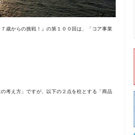
５７歳からの挑戦！』
の
第１００回
は、
「コア事業
業の考え方」
ですが、
以下の２点を柱とする「商品