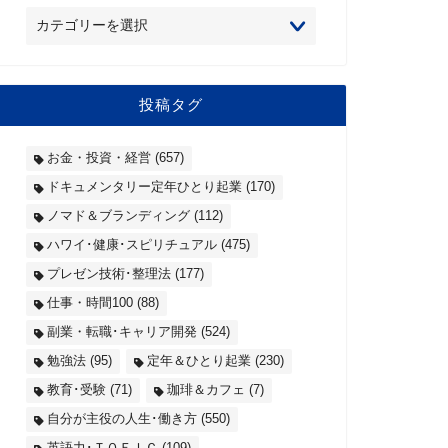
投稿タグ
お金・投資・経営
(657)
ドキュメンタリー定年ひとり起業
(170)
ノマド＆ブランディング
(112)
ハワイ･健康･スピリチュアル
(475)
プレゼン技術･整理法
(177)
仕事・時間100
(88)
副業・転職･キャリア開発
(524)
勉強法
(95)
定年＆ひとり起業
(230)
教育･受験
(71)
珈琲＆カフェ
(7)
自分が主役の人生･働き方
(550)
英語力･ＴＯＥＩＣ
(109)