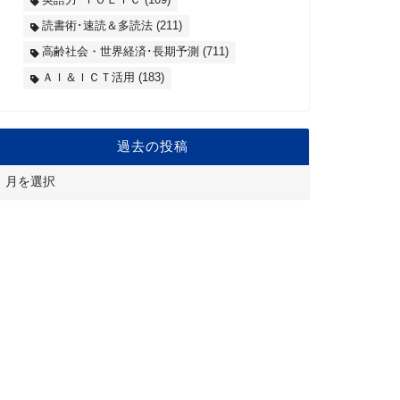
読書術･速読＆多読法
(211)
高齢社会・世界経済･長期予測
(711)
ＡＩ＆ＩＣＴ活用
(183)
過去の投稿