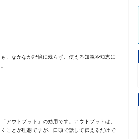
ても、なかなか
記憶に残らず、使える知識や知恵に
す。
、
「アウトプット」の効用
です。
アウトプット
は、
いくことが理想ですが、
口頭で話して伝える
だけで