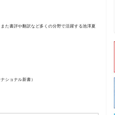
、また
書評
や
翻訳
など多くの分野で活躍する
池澤夏
。
ーナショナル新書）