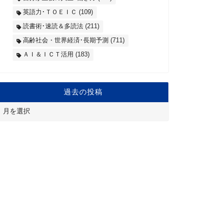
英語力･ＴＯＥＩＣ
(109)
読書術･速読＆多読法
(211)
高齢社会・世界経済･長期予測
(711)
ＡＩ＆ＩＣＴ活用
(183)
過去の投稿