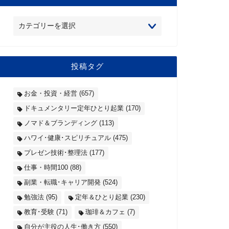
投稿タグ
お金・投資・経営
(657)
ドキュメンタリー定年ひとり起業
(170)
ノマド＆ブランディング
(113)
ハワイ･健康･スピリチュアル
(475)
プレゼン技術･整理法
(177)
仕事・時間100
(88)
副業・転職･キャリア開発
(524)
勉強法
(95)
定年＆ひとり起業
(230)
教育･受験
(71)
珈琲＆カフェ
(7)
自分が主役の人生･働き方
(550)