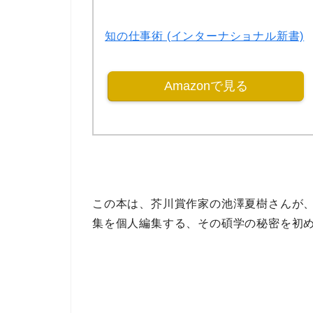
知の仕事術 (インターナショナル新書)
Amazonで見る
この本は、
芥川賞作家
の
池澤夏樹
さんが
集を個人編集
する、その
碩学の秘密
を初