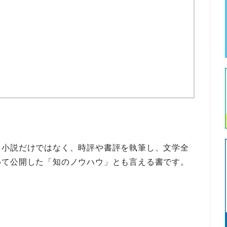
、
小説
だけではなく、
時評
や
書評
を執筆し、
文学全
めて公開した
「知のノウハウ」
とも言える書です。