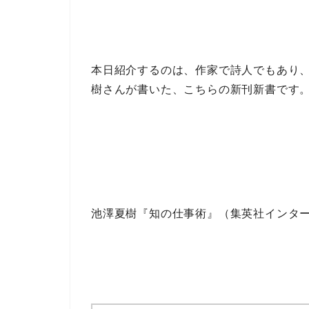
本日紹介するのは、
作家
で
詩人
でもあり
樹
さんが書いた、こちらの
新刊新書
です
池澤夏樹『知の仕事術』（集英社インタ