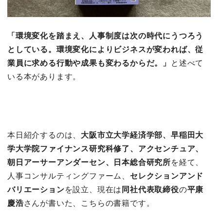
「環境変化を踏まえ、人事制度は次の時代にうつろう
としている。環境変化によりビジネスが変われば、従
業員に求める行動や成果も変わるからだ。」
と述べて
いる本があります。
本日紹介するのは、
大阪市立大学経済学部、早稲田大
学大学院ファイナンス研究科修了、アクセンチュア、
朝日アーサーアンダーセン、日本総合研究所
を経て、
人事コンサルティングファーム、
セレクションアンド
バリエーション
を設立、現在は
同社代表取締役
の
平康
慶浩
さんが書いた、こちらの書籍です。