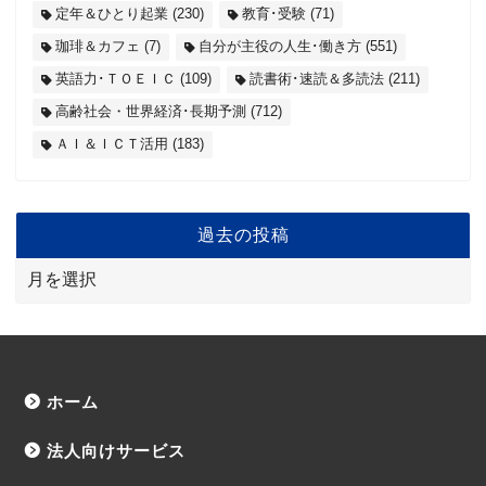
定年＆ひとり起業
(230)
教育･受験
(71)
珈琲＆カフェ
(7)
自分が主役の人生･働き方
(551)
英語力･ＴＯＥＩＣ
(109)
読書術･速読＆多読法
(211)
高齢社会・世界経済･長期予測
(712)
ＡＩ＆ＩＣＴ活用
(183)
過去の投稿
ホーム
法人向けサービス