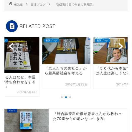
HOME
書評ブログ
『決定版 7日で作る人事考課』
RELATED POST
ブログ
書評ブログ
書評ブログ
『老人たちの裏社会』か
『５０代から本気で
ら超高齢社会を考える
ば人生は楽しくなる
できる人はなぜ、本屋
んで待ち合わせをする
2016年5月22日
2017年4
か？』
2019年3月4日
『総合診療科の僕が患者さんから教わっ
た70歳からの老いない生き方』