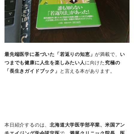
最先端医学に基づいた「若返りの知恵」
が満載で、
い
つまでも健康に人生を楽しみたい人
に向けた
究極の
「長生きガイドブック」
と言える本があります。
本日紹介するのは、
北海道大学医学部卒業、米国アン
チエイジング学会認定医
で、
満尾クリニック院長、医