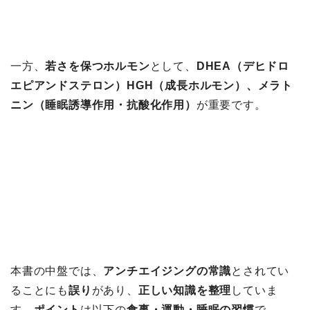
一方、
若さを保つホルモン
として、
DHEA（デヒドロ
エピアンドステロン）HGH（成長ホルモン）、メラト
ニン（睡眠誘導作用・抗酸化作用）
が重要です。
本書の中盤では、
アンチエイジングの常識
とされてい
ることにも
誤り
があり、
正しい知識を整理
していま
す。
ポイント
は以下の
食事・運動・睡眠の習慣
で