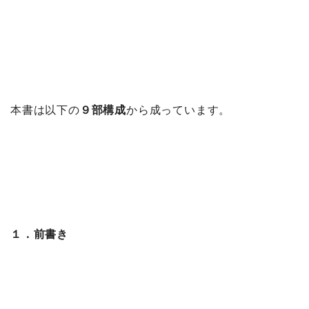
本書は以下の
９部構成
から成っています。
１．前書き