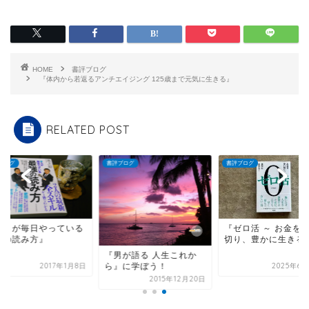
HOME
書評ブログ
『体内から若返るアンチエイジング 125歳まで元気に生きる』
RELATED POST
ブログ
書評ブログ
書評ブログ
僕らが毎日やっている
『ゼロ活 ～ お金を
強の読み方』
切り、豊かに生きる
『男が語る 人生これか
ら』に学ぼう！
2017年1月8日
2025年6月
2015年12月20日