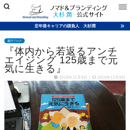
定年後キャリアの請負人 大杉潤
書評ブログ
『体内から若返るアンチ
エイジング 125歳まで元
気に生きる』
2019年12月9日
/
2019年12月9日