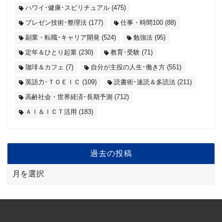
ハワイ･健康･スピリチュアル
(475)
プレゼン技術･整理法
(177)
仕事・時間100
(88)
副業・転職･キャリア開発
(524)
勉強法
(95)
定年＆ひとり起業
(230)
教育･受験
(71)
珈琲＆カフェ
(7)
自分が主役の人生･働き方
(551)
英語力･ＴＯＥＩＣ
(109)
読書術･速読＆多読法
(211)
高齢社会・世界経済･長期予測
(712)
ＡＩ＆ＩＣＴ活用
(183)
過去の投稿