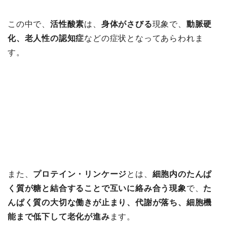
この中で、
活性酸素
は、
身体がさびる
現象で、
動脈硬
化、老人性の認知症
などの症状となってあらわれま
す。
また、
プロテイン・リンケージ
とは、
細胞内のたんぱ
く質が糖と結合することで互いに絡み合う現象
で、
た
んぱく質の大切な働きが止まり、代謝が落ち、細胞機
能まで低下して老化が進み
ます。