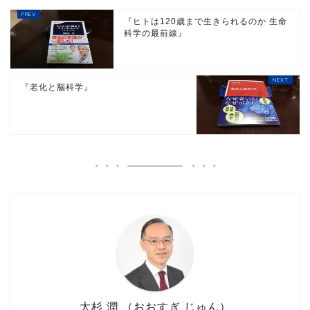
『ヒトは120歳まで生きられるのか 生命
科学の最前線』
『老化と脳科学』
大杉 潤 （おおすぎ じゅん）