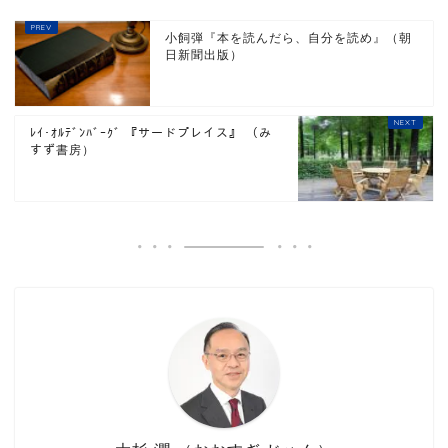
小飼弾『本を読んだら、自分を読め』（朝
日新聞出版）
ﾚｲ･ｵﾙﾃﾞﾝﾊﾞｰｸﾞ 『サードプレイス』 （み
すず書房）