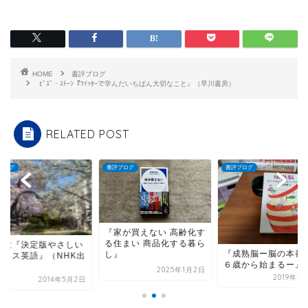
HOME
書評ブログ
ﾋﾞｽﾞ・ｽﾄｰﾝ『ﾂｲｯﾀｰで学んだいちばん大切なこと』（早川書房）
RELATED POST
ブログ
書評ブログ
書評ブログ
『家が買えない 高齢化す
る住まい 商品化する暮ら
田敏『決定版やさしい
『成熟脳ー脳の本番
し』
ジネス英語』（NHK出
６歳から始まるー』
）
2025年1月2日
2019年1
2014年5月2日