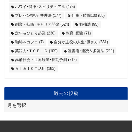
ハワイ･健康･スピリチュアル
(475)
プレゼン技術･整理法
(177)
仕事・時間100
(88)
副業・転職･キャリア開発
(524)
勉強法
(95)
定年＆ひとり起業
(230)
教育･受験
(71)
珈琲＆カフェ
(7)
自分が主役の人生･働き方
(551)
英語力･ＴＯＥＩＣ
(109)
読書術･速読＆多読法
(211)
高齢社会・世界経済･長期予測
(712)
ＡＩ＆ＩＣＴ活用
(183)
過去の投稿