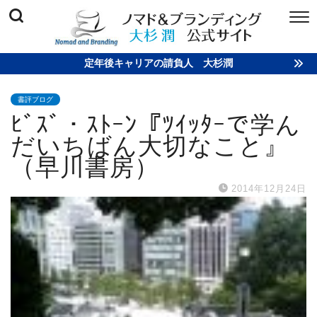
定年後キャリアの請負人 大杉潤
書評ブログ
ﾋﾞｽﾞ・ｽﾄｰﾝ『ﾂｲｯﾀｰで学ん
だいちばん大切なこと』
（早川書房）
2014年12月24日