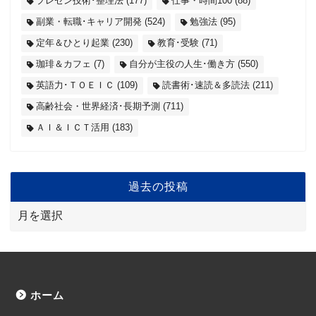
プレゼン技術･整理法
(177)
仕事・時間100
(88)
副業・転職･キャリア開発
(524)
勉強法
(95)
定年＆ひとり起業
(230)
教育･受験
(71)
珈琲＆カフェ
(7)
自分が主役の人生･働き方
(550)
英語力･ＴＯＥＩＣ
(109)
読書術･速読＆多読法
(211)
高齢社会・世界経済･長期予測
(711)
ＡＩ＆ＩＣＴ活用
(183)
過去の投稿
ホーム