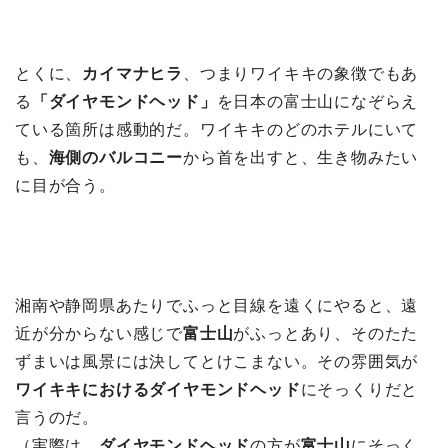
とくに、
カイマナヒラ
、つまりワイキキの象徴でもあ
る
「ダイヤモンドヘッド」
を日本の富士山になぞらえ
ている箇所は感動的だ。ワイキキのどのホテルにいて
も、
海側のバルコニー
から首を出すと、生き物みたい
に目が合う。
湘南や静岡県あたりでふっと目線を遠くにやると、遠
近が分からない感じで
富士山
がふっとあり、そのたた
ずまいは風景には決してとけこまない。その雰囲気が
ワイキキにおけるダイヤモンドヘッド
にそっくりだと
言うのだ。
（実際は、
ダイヤモンドヘッド
の方が
富士山
にそっく