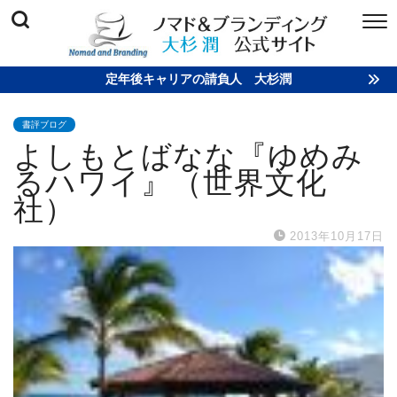
定年後キャリアの請負人 大杉潤
書評ブログ
よしもとばなな『ゆめみ
るハワイ』（世界文化
社）
2013年10月17日