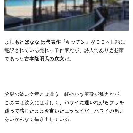
よしもとばなな
は
代表作『キッチン
』が３０ヶ国語に
翻訳されている売れっ子作家だが、詩人であり思想家
であった
吉本隆明氏の次女
だ。
父親の堅い文章とは違う、軽やかな筆致が魅力だが、
この本は彼女には珍しく、
ハワイに通いながらフラを
踊って感じたままを書いたエッセイ
だ。ハワイの魅力
をいかんなく描き出している。