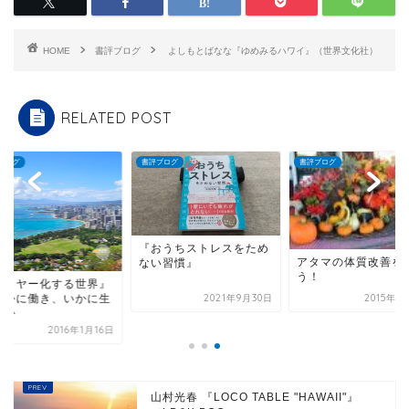
HOME
書評ブログ
よしもとばなな『ゆめみるハワイ』（世界文化社）
RELATED POST
ブログ
書評ブログ
書評ブログ
『おうちストレスをため
アタマの体質改善を
ない習慣』
う！
レイヤー化する世界』
いかに働き、いかに生
2021年9月30日
2015年1
るか
2016年1月16日
山村光春 『LOCO TABLE "HAWAII"』