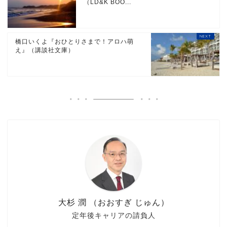
（LD&K BOO...
橋口いくよ『おひとりさまで！アロハ萌
え』（講談社文庫）
大杉 潤 （おおすぎ じゅん）
定年後キャリアの請負人